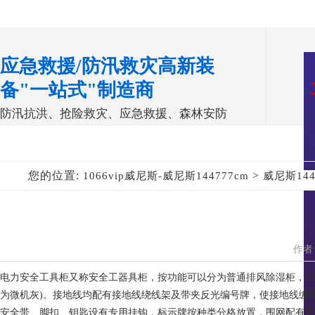
应急救援/防汛救灾高新装
备"一站式"制造商
防汛抗洪、抢险救灾、应急救援、森林安防
您的位置:
>
1066vip威尼斯-威尼斯144777cm
威尼斯14
作者：
电力安全工具柜又称安全工器具柜，按功能可以分为普通排风除湿柜，智能
为微机灰)。接地线均配有接地线绕线架及带夹反光编号牌，使接地线缠
安全带、脚扣、钥匙设有专用挂钩，标示牌按种类分格放置，围网配有专