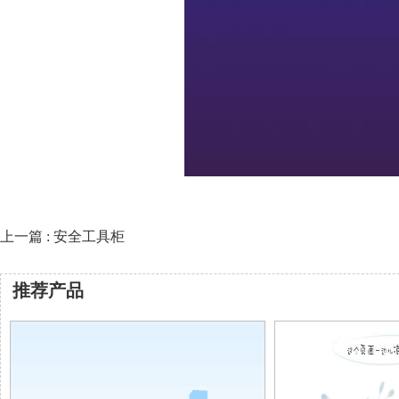
上一篇 : 安全工具柜
推荐产品