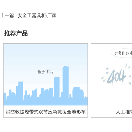
上一篇 : 安全工器具柜/厂家
推荐产品
消防救援履带式双节应急救援全地形车
人工推