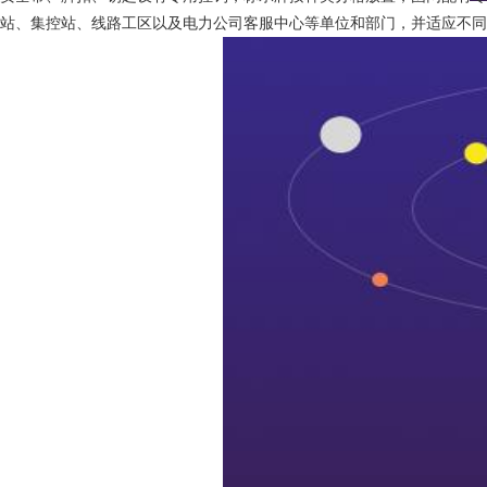
站、集控站、线路工区以及电力公司客服中心等单位和部门，并适应不同