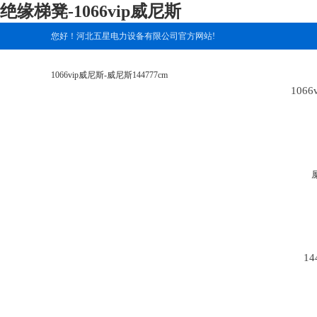
绝缘梯凳-1066vip威尼斯
您好！河北五星电力设备有限公司官方网站!
1066vip威尼斯-威尼斯144777cm
106
14