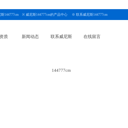
斯144777cm
※
威尼斯144777cm的产品中心
※
联系威尼斯144777cm
资质
新闻动态
联系威尼斯
在线留言
144777cm