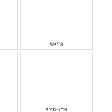
绝缘平台
鱼竿梯/竹节梯