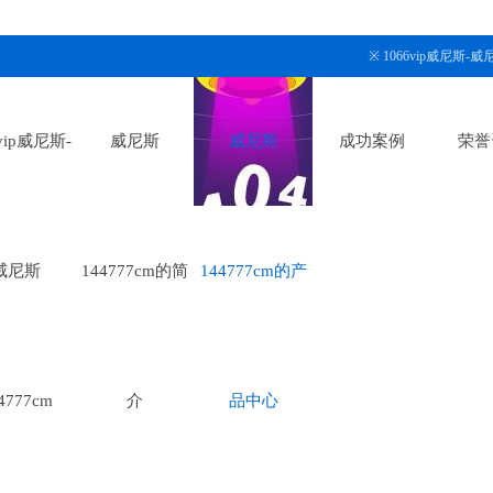
※
1066vip威尼斯-威尼
6vip威尼斯-
威尼斯
威尼斯
成功案例
荣誉
威尼斯
144777cm的简
144777cm的产
4777cm
介
品中心