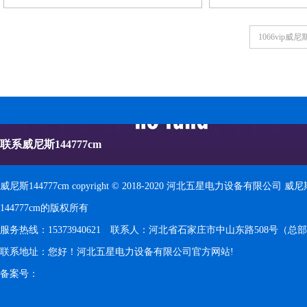
1066vip威
联系威尼斯144777cm
威尼斯144777cm copyright © 2018-2020 河北五星电力设备有限公司 威尼
144777cm的版权所有
服务热线：15373940621 联系人：河北省石家庄市中山东路508号（总
联系地址：您好！河北五星电力设备有限公司官方网站!
备案号：