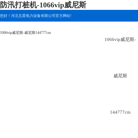
防汛打桩机-1066vip威尼斯
您好！河北五星电力设备有限公司官方网站!
1066vip威尼斯-威尼斯144777cm
1066vip威尼斯-
威尼斯
144777cm