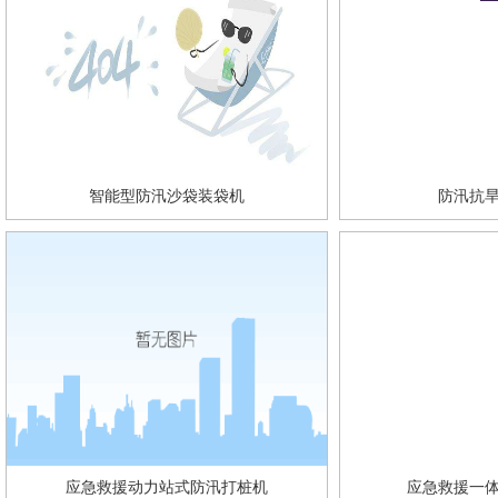
智能型防汛沙袋装袋机
防汛抗
应急救援动力站式防汛打桩机
应急救援一