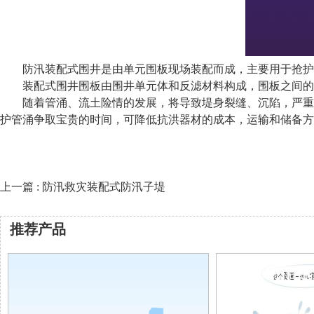
防汛装配式围井是由单元围板现场装配而成，主要用于抢护堤
装配式围井围板由围井单元体和反滤材料构成，围板之间的接
随着管涌、流土险情的发展，将导致堤身裂缝、沉陷，严重的
护管涌争取宝贵的时间，可降低抗洪器材的成本，运输和储备方
上一篇 : 防汛救灾装配式防汛子堤
推荐产品