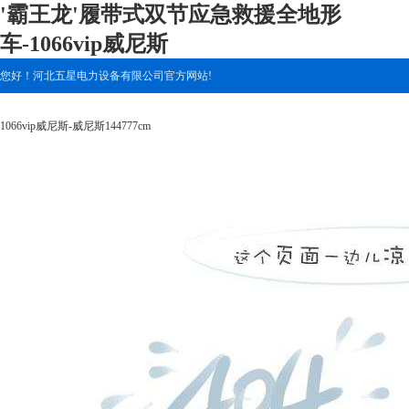
'霸王龙'履带式双节应急救援全地形
车-1066vip威尼斯
您好！河北五星电力设备有限公司官方网站!
1066vip威尼斯-威尼斯144777cm