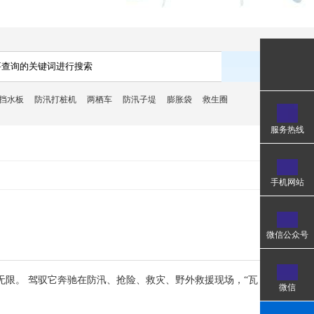
挡水板
防汛打桩机
两栖车
防汛子堤
膨胀袋
救生圈
服务热线
手机网站
微信公众号
无限。 驾驭它奔驰在防汛、抢险、救灾、野外救援现场，“瓦
微信