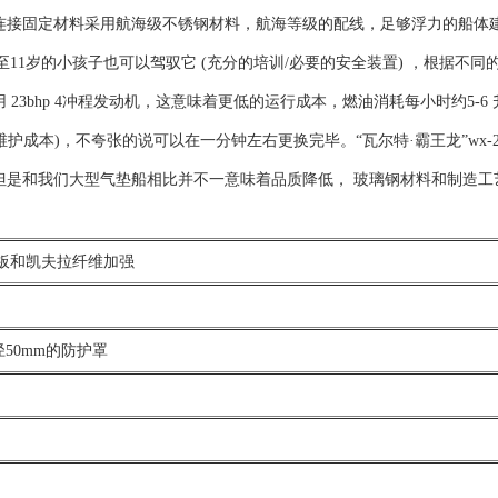
的连接固定材料采用航海级不锈钢材料，航海等级的配线，足够浮力的船体建
11岁的小孩子也可以驾驭它 (充分的培训/必要的安全装置) ，根据不同的
 23bhp 4冲程发动机，这意味着更低的运行成本，燃油消耗每小时约5
护成本)，不夸张的说可以在一分钟左右更换完毕。“瓦尔特·霸王龙”wx
单，但是和我们大型气垫船相比并不一意味着品质降低， 玻璃钢材料和制造
板和凯夫拉纤维加强
50mm的防护罩