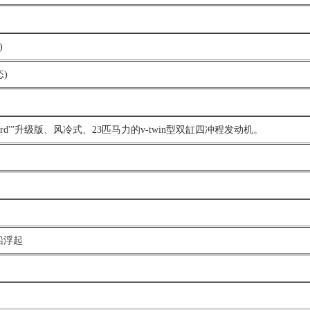
)
态)
 'vanguard'”升级版、风冷式、23匹马力的v-twin型双缸四冲程发动机。
船浮起