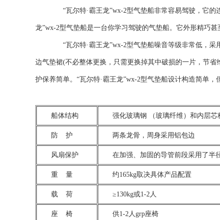
“瓦尔特·霸王龙”wx-2型气垫船非常容易驾驶，它
龙”wx-2型气垫船是一台你学习驾驶的气垫船。它外形精巧甚至
“瓦尔特·霸王龙”wx-2型气垫船噪音等级非常低，采用
边气垫裙(不必整体更换，只需更换掉其中破损的一片，节省维
护保养简单。“瓦尔特·霸王龙”wx-2型气垫船设计构造简
船体结构
强化玻璃钢 （玻璃纤维）和内层芯
防 护
两条龙骨，周身采用铝包边
风扇保护
在加强、加固的导管前段采用了半径
重 量
约165kg取决具体产品配置
载 荷
≥130kg或1-2人
座 椅
供1-2人grp座椅