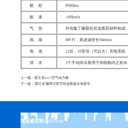
航 程
约80km
航 速
≥60km/h
气 垫
外包氯丁橡胶的尼龙图层材料制成，
风 扇
6叶片，风道涵管长940mm
电 池
12伏，10安培（可以大）充电系统
排 水
2个手动排水塞用于排除舱内之积水
上一篇：
霸王龙wx-7空气动力艇
下一篇：
'霸王龙'履带式双节应急救援全地形车
联系威尼斯144777cm