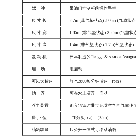
驾 驶
带油门控制杆的操作手把
尺 寸 长
2.7m (非气垫状态) 3.05m (气垫状态
尺 寸 宽
1.85m (非气垫状态) 2.25m (气垫状
尺 寸 高
1.4m (非气垫状态) 1.7m(气垫状态)
发 动 机
日本制造的“briggs & stratton
启 动
电启动
可以大转速
静态3800每分钟转速（rpm）
助 浮
可在水上漂浮，启动
浮力装置
陷入沼泽时通过充满空气的气囊使
噪 声 值
≤78分贝（a）（25m）
油箱容量
12公升一体式可移动油箱