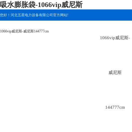
吸水膨胀袋-1066vip威尼斯
您好！河北五星电力设备有限公司官方网站!
1066vip威尼斯-威尼斯144777cm
1066vip威尼斯-
威尼斯
144777cm