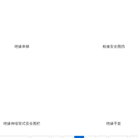
绝缘单梯
检修安全围挡
绝缘伸缩管式安全围栏
绝缘手套