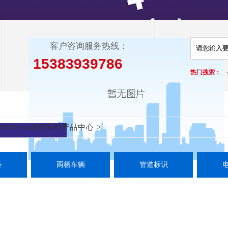
客户咨询服务热线：
15383939786
热门搜索：
>
1066vip威尼斯的产品中心
备
两栖车辆
管道标识