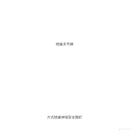
绝缘关节梯
片式绝缘伸缩安全围栏