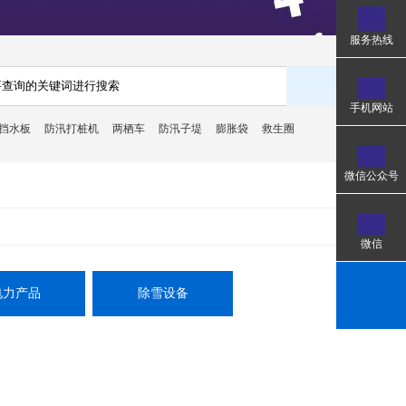
服务热线
手机网站
挡水板
防汛打桩机
两栖车
防汛子堤
膨胀袋
救生圈
微信公众号
微信
电力产品
除雪设备