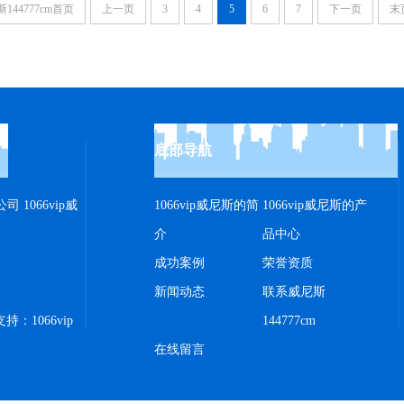
144777cm首页
上一页
3
4
5
6
7
下一页
末
底部导航
公司 1066vip威
1066vip威尼斯的简
1066vip威尼斯的产
介
品中心
成功案例
荣誉资质
新闻动态
联系威尼斯
术支持：
1066vip
144777cm
在线留言