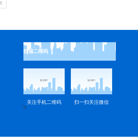
页
扫描二维码
关注手机二维码
扫一扫关注微信
"));