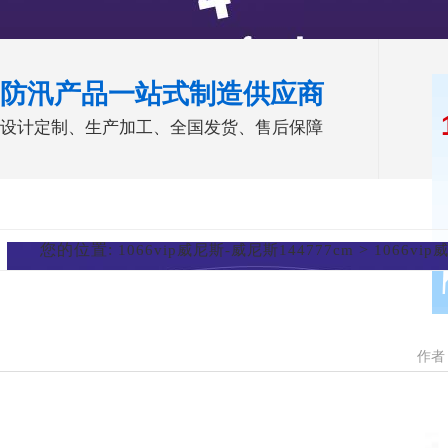
防汛产品一站式制造供应商
设计定制、生产加工、全国发货、售后保障
您的位置:
>
1066vip威尼斯-威尼斯144777cm
1066v
作者：