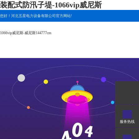
装配式防汛子堤-1066vip威尼斯
您好！河北五星电力设备有限公司官方网站!
1066vip威尼斯-威尼斯144777cm
服务热线