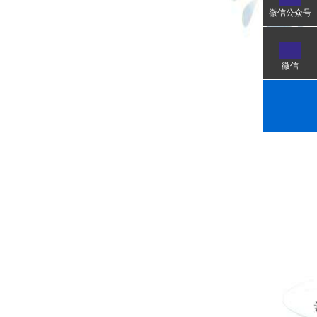
微信公众号
微信