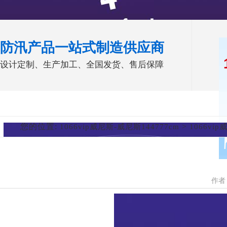
防汛产品一站式制造供应商
设计定制、生产加工、全国发货、售后保障
您的位置:
>
1066vip威尼斯-威尼斯144777cm
1066v
作者：