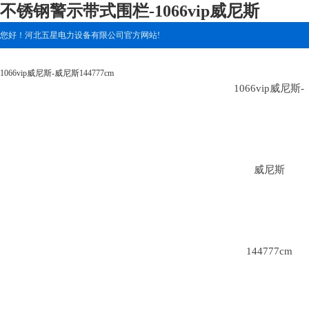
不锈钢警示带式围栏-1066vip威尼斯
您好！河北五星电力设备有限公司官方网站!
1066vip威尼斯-威尼斯144777cm
1066vip威尼斯-
威尼斯
144777cm