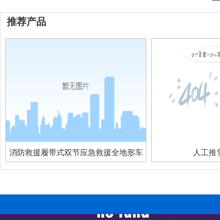
推荐产品
消防救援履带式双节应急救援全地形车
人工推